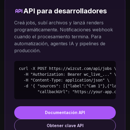
API para desarrolladores
Creá jobs, subí archivos y lanzá renders
programáticamente. Notificaciones webhook
cuando el procesamiento termina. Para
automatización, agentes IA y pipelines de
producción.
curl -X POST https://wizcut.com/api/jobs \

  -H "Authorization: Bearer wc_live_..." \

  -H "Content-Type: application/json" \

  -d '{ "sources": [{"label":"Cam 1"},{"label":"
        "callbackUrl": "https://your-app.com/we
Documentación API
Obtener clave API