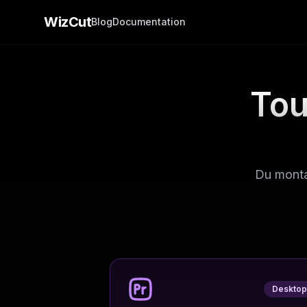
WizCut
Blog
Documentation
Tou
Du montag
Deskto