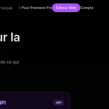
Pour Premiere Pro
Éditeur Web
Compte
r la
t
nds ce qui
API