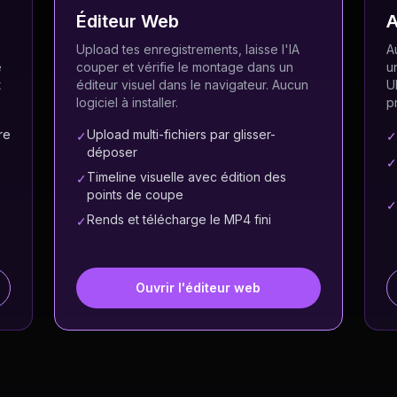
Éditeur Web
A
Upload tes enregistrements, laisse l'IA
A
e
couper et vérifie le montage dans un
u
t
éditeur visuel dans le navigateur. Aucun
U
logiciel à installer.
p
re
Upload multi-fichiers par glisser-
✓
✓
déposer
✓
Timeline visuelle avec édition des
✓
points de coupe
✓
Rends et télécharge le MP4 fini
✓
Ouvrir l'éditeur web